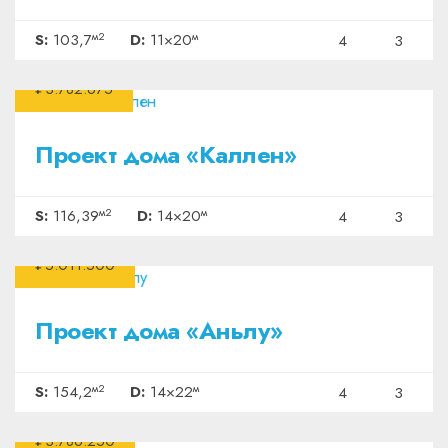
м2
м
S:
103,7
D:
11×20
4
3
₽3.782.675
Проект дома «Каллен»
м2
м
S:
116,39
D:
14×20
4
3
₽5.011.500
Проект дома «Аньлу»
м2
м
S:
154,2
D:
14×22
4
3
₽3.786.250