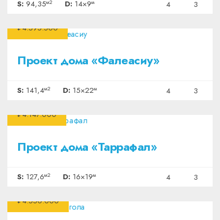
м2
м
S:
94,35
D:
14×9
4
3
₽4.595.500
Проект дома «Фалеасиу»
м2
м
S:
141,4
D:
15×22
4
3
₽4.147.000
Проект дома «Таррафал»
м2
м
S:
127,6
D:
16×19
4
3
₽4.550.000