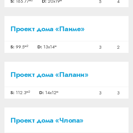
S:
165.77
D:
20x19
5
4
₽3233750
Проект дома «Паиме»
м2
м
S:
99.5
D:
13x14
3
2
₽3649750
Проект дома «Палани»
м2
м
S:
112.3
D:
14x12
3
3
₽2923375
Проект дома «Члопа»