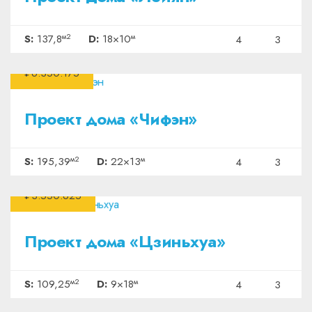
м2
м
S:
137,8
D:
18×10
4
3
₽6.350.175
Проект дома «Чифэн»
м2
м
S:
195,39
D:
22×13
4
3
₽3.550.625
Проект дома «Цзиньхуа»
м2
м
S:
109,25
D:
9×18
4
3