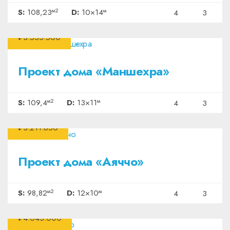
м2
м
S:
108,23
D:
10×14
4
3
₽3.555.500
Проект дома «Маншехра»
м2
м
S:
109,4
D:
13×11
4
3
₽3.211.650
Проект дома «Аяччо»
м2
м
S:
98,82
D:
12×10
4
3
₽4.043.000