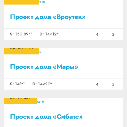
Проект дома «Вроутек»
м2
м
S:
150,89
D:
14×12
4
3
₽4.582.500
Проект дома «Мары»
м2
м
S:
141
D:
14×20
4
3
₽3.517.475
Проект дома «Сибате»