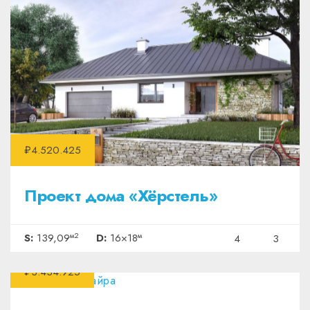
₽4.520.425
Проект дома «Хёрстель»
м2
м
S:
139,09
D:
16×18
4
3
₽3.434.925