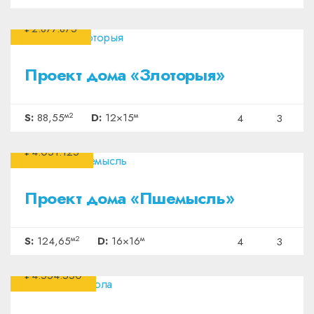
₽2.877.875
Проект дома «Злоторыя»
м2
м
S:
88,55
D:
12×15
4
3
₽4.051.125
Проект дома «Пшемысль»
м2
м
S:
124,65
D:
16×16
4
3
₽4.554.550