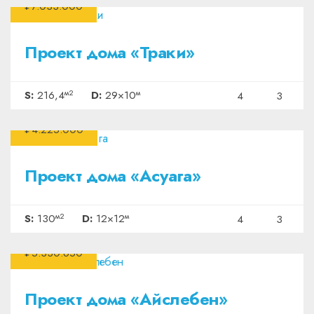
₽7.033.000
Проект дома «Траки»
м2
м
S:
216,4
D:
29×10
4
3
₽4.225.000
Проект дома «Асуага»
м2
м
S:
130
D:
12×12
4
3
₽5.330.650
Проект дома «Айслебен»