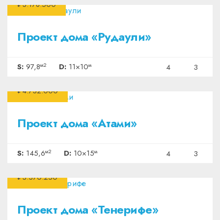
₽3.178.500
Проект дома «Рудаули»
м2
м
S:
97,8
D:
11×10
4
3
₽4.732.000
Проект дома «Атами»
м2
м
S:
145,6
D:
10×15
4
3
₽3.370.250
Проект дома «Тенерифе»