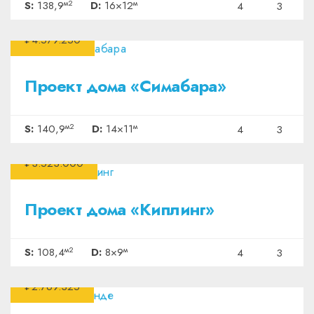
м2
м
S:
138,9
D:
16×12
4
3
₽4.579.250
Проект дома «Симабара»
м2
м
S:
140,9
D:
14×11
4
3
₽3.523.000
Проект дома «Киплинг»
м2
м
S:
108,4
D:
8×9
4
3
₽2.769.325