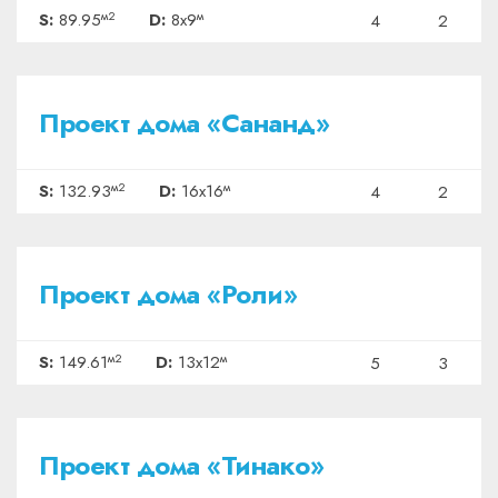
м2
м
S:
89.95
D:
8x9
4
2
₽4320225
Проект дома «Сананд»
м2
м
S:
132.93
D:
16x16
4
2
₽4862325
Проект дома «Роли»
м2
м
S:
149.61
D:
13x12
5
3
₽3900000
Проект дома «Тинако»