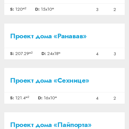
м2
м
S:
120
D:
15x10
3
2
₽6736925
Проект дома «Ранавав»
м2
м
S:
207.29
D:
24x18
4
3
₽3945500
Проект дома «Сехнице»
м2
м
S:
121.4
D:
16x10
4
2
₽2112500
Проект дома «Пайпорта»