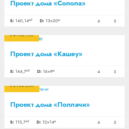
Проект дома «Солола»
м2
м
S:
140,14
D:
13×20
4
3
₽4.702.750
Проект дома «Кашеу»
м2
м
S:
144,7
D:
16×9
4
3
₽3.760.250
Проект дома «Поллачи»
м2
м
S:
115,7
D:
12×14
4
3