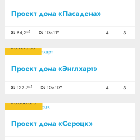
Проект дома «Пасадена»
м2
м
S:
94,2
D:
10×11
4
3
₽3.987.750
Проект дома «Энглхарт»
м2
м
S:
122,7
D:
10×10
4
3
₽3.066.375
Проект дома «Сероцк»