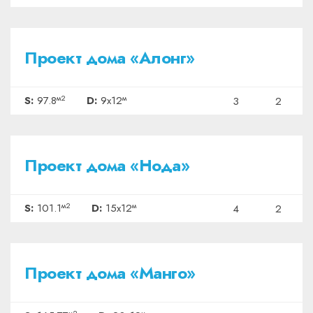
₽3178500
Проект дома «Алонг»
м2
м
S:
97.8
D:
9x12
3
2
₽3285750
Проект дома «Нода»
м2
м
S:
101.1
D:
15x12
4
2
₽5387525
Проект дома «Манго»
м2
м