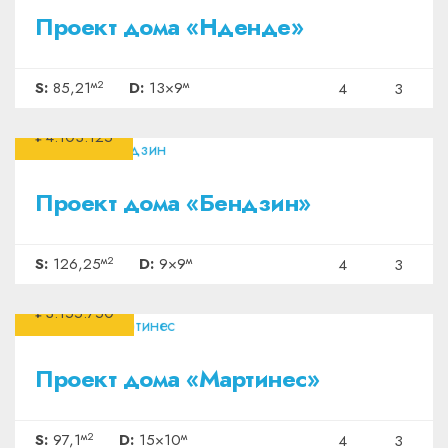
Проект дома «Нденде»
м2
м
S:
85,21
D:
13×9
4
3
₽4.103.125
Проект дома «Бендзин»
м2
м
S:
126,25
D:
9×9
4
3
₽3.155.750
Проект дома «Мартинес»
м2
м
S:
97,1
D:
15×10
4
3