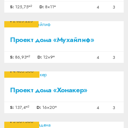
м2
м
S:
125,75
D:
8×11
4
3
₽2.825.225
Проект дома «Мухайлиф»
м2
м
S:
86,93
D:
12×9
4
3
₽4.465.500
Проект дома «Хонакер»
м2
м
S:
137,4
D:
16×20
4
3
₽3.061.500