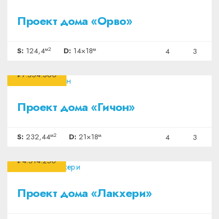
Проект дома «Орво»
м2
м
S:
124,4
D:
14×18
4
3
₽7.554.300
Проект дома «Гичон»
м2
м
S:
232,44
D:
21×18
4
3
₽4.514.250
Проект дома «Лакхери»