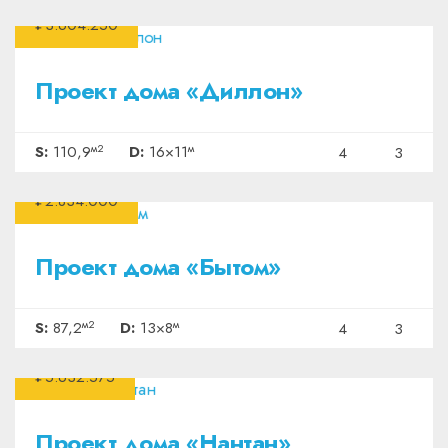
₽3.604.250
Проект дома «Диллон»
м2
м
S:
110,9
D:
16×11
4
3
₽2.834.000
Проект дома «Бытом»
м2
м
S:
87,2
D:
13×8
4
3
₽5.632.575
Проект дома «Нантан»