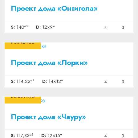
Проект дома «Онтигола»
м2
м
S:
140
D:
12×9
4
3
₽3.712.150
Проект дома «Лорки»
м2
м
S:
114,22
D:
14×12
4
3
₽3.829.475
Проект дома «Чауру»
м2
м
S:
117,83
D:
12×15
4
3