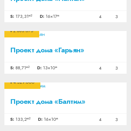
м2
м
S:
173,31
D:
16×17
4
3
₽2.883.075
Проект дома «Гарьян»
м2
м
S:
88,71
D:
13×10
4
3
₽4.329.000
Проект дома «Балтим»
м2
м
S:
133,2
D:
16×10
4
3