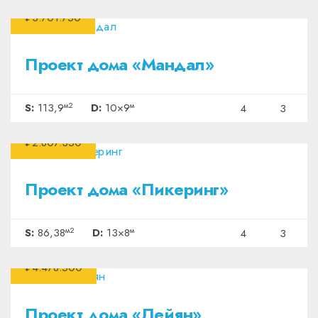
₽3.701.750
Проект дома «Мандал»
м2
м
S:
113,9
D:
10×9
4
3
₽2.807.350
Проект дома «Пикеринг»
м2
м
S:
86,38
D:
13×8
4
3
₽4.478.500
Проект дома «Лейян»