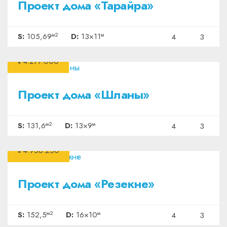
Проект дома «Тарайра»
м2
м
S:
105,69
D:
13×11
4
3
₽4.277.000
Проект дома «Шланы»
м2
м
S:
131,6
D:
13×9
4
3
₽4.956.250
Проект дома «Резекне»
м2
м
S:
152,5
D:
16×10
4
3