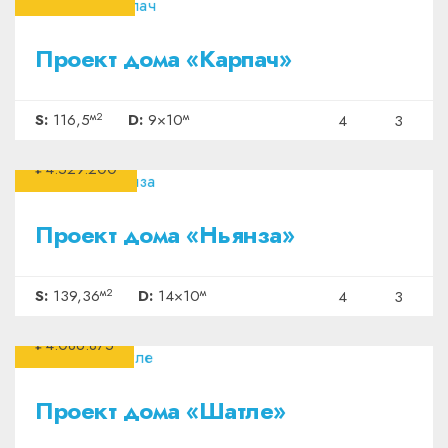
Проект дома «Карпач»
м2
м
S:
116,5
D:
9×10
4
3
₽4.529.200
Проект дома «Ньянза»
м2
м
S:
139,36
D:
14×10
4
3
₽4.086.875
Проект дома «Шатле»