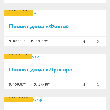
₽2.833.350
Проект дома «Фехта»
м2
м
S:
87,18
D:
13×10
4
3
₽5.195.775
Проект дома «Лунсар»
м2
м
S:
159,87
D:
27×18
4
3
₽3.795.675