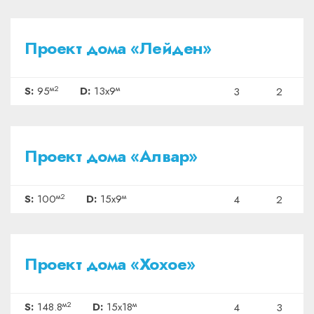
₽3087500
Проект дома «Лейден»
м2
м
S:
95
D:
13x9
3
2
₽3250000
Проект дома «Алвар»
м2
м
S:
100
D:
15x9
4
2
₽4836000
Проект дома «Хохое»
м2
м
S:
148.8
D:
15x18
4
3