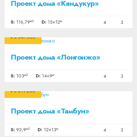
Проект дома «Кандукур»
м2
м
S:
116,79
D:
15×12
4
3
₽3.347.500
Проект дома «Лонгонжо»
м2
м
S:
103
D:
14×9
4
3
₽3.019.250
Проект дома «Тамбун»
м2
м
S:
92,9
D:
12×13
4
3