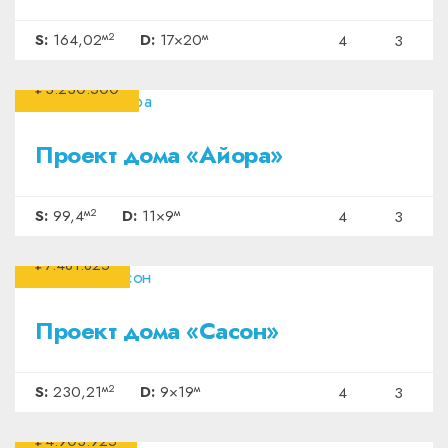
м2
м
S:
164,02
D:
17×20
4
3
₽3.230.500
Проект дома «Айора»
м2
м
S:
99,4
D:
11×9
4
3
₽7.481.825
Проект дома «Сасон»
м2
м
S:
230,21
D:
9×19
4
3
₽4.903.925