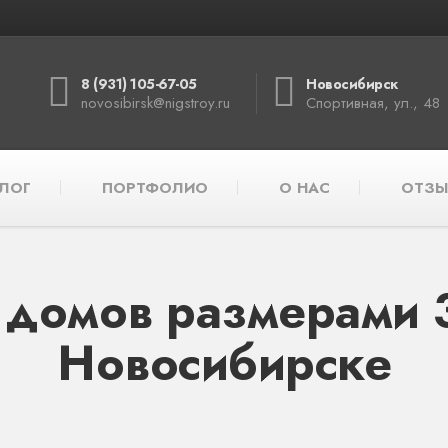
8 (931) 105-67-05
Новосибирск
novosibirsk@nigstroy.ru
Спортивная, ул., 48
ЛОГ
ПОРТФОЛИО
О НАС
ОТЗЫ
 домов размерами 3
Новосибирске