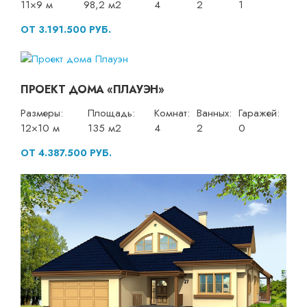
11×9 м
98,2 м2
4
2
1
ОТ 3.191.500 РУБ.
ПРОЕКТ ДОМА «ПЛАУЭН»
Размеры:
Площадь:
Комнат:
Ванных:
Гаражей:
12×10 м
135 м2
4
2
0
ОТ 4.387.500 РУБ.