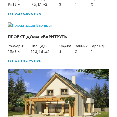
8×13 м
76,17 м2
3
1
0
ОТ 2.475.525 РУБ.
ПРОЕКТ ДОМА «БАРНТРУП»
Размеры:
Площадь:
Комнат:
Ванных:
Гаражей:
15×8 м
123,65 м2
4
2
1
ОТ 4.018.625 РУБ.