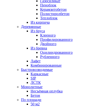
Газосиликат
Пеноблок
Керамзитобетон
Полистиролбетон
Теплоблок
Из кирпича
Деревянные
Из бруса
Клееного
Профилированного
Двойного
Из бревна
Оцилиндрованного
Рубленного
Лафет
Комбинированные
Быстровозводимые
Каркасные
SIP
ЛСТК
Монолитные
Несъёмная оплубка
Бетон
По площади
50 м2