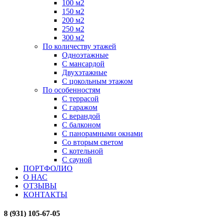
100 м2
150 м2
200 м2
250 м2
300 м2
По количеству этажей
Одноэтажные
С мансардой
Двухэтажные
С цокольным этажом
По особенностям
С террасой
С гаражом
С верандой
С балконом
С панорамными окнами
Со вторым светом
С котельной
С сауной
ПОРТФОЛИО
О НАС
ОТЗЫВЫ
КОНТАКТЫ
8 (931) 105-67-05