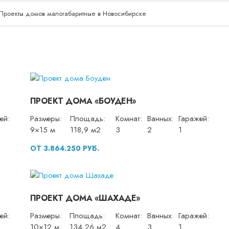
Проекты домов малогабаритные в Новосибирске
ПРОЕКТ ДОМА «БОУДЕН»
ей:
Размеры:
Площадь:
Комнат:
Ванных:
Гаражей:
9×15 м
118,9 м2
3
2
1
ОТ 3.864.250 РУБ.
ПРОЕКТ ДОМА «ШАХАДЕ»
ей:
Размеры:
Площадь:
Комнат:
Ванных:
Гаражей:
10×12 м
134,26 м2
4
3
1