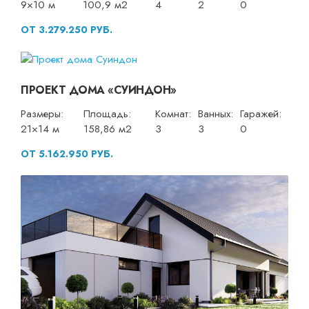
9×10 м
100,9 м2
4
2
0
ОТ 3.279.250 РУБ.
ПРОЕКТ ДОМА «СУИНДОН»
Размеры:
Площадь:
Комнат:
Ванных:
Гаражей:
21×14 м
158,86 м2
3
3
0
ОТ 5.162.950 РУБ.