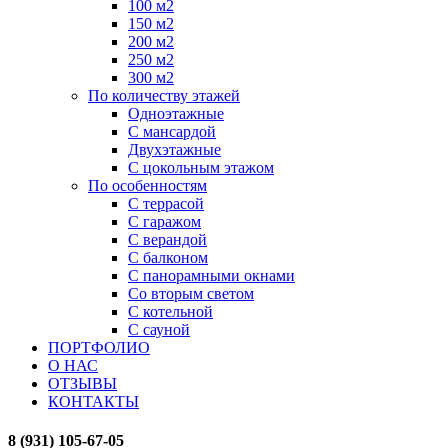
100 м2
150 м2
200 м2
250 м2
300 м2
По количеству этажей
Одноэтажные
С мансардой
Двухэтажные
С цокольным этажом
По особенностям
С террасой
С гаражом
С верандой
С балконом
С панорамными окнами
Со вторым светом
С котельной
С сауной
ПОРТФОЛИО
О НАС
ОТЗЫВЫ
КОНТАКТЫ
8 (931) 105-67-05