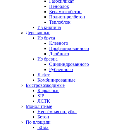
Газосиликат
Пеноблок
Керамзитобетон
Полистиролбетон
Теплоблок
Из кирпича
Деревянные
Из бруса
Клееного
Профилированного
Двойного
Из бревна
Оцилиндрованного
Рубленного
Лафет
Комбинированные
Быстровозводимые
Каркасные
SIP
ЛСТК
Монолитные
Несъёмная оплубка
Бетон
По площади
50 м2