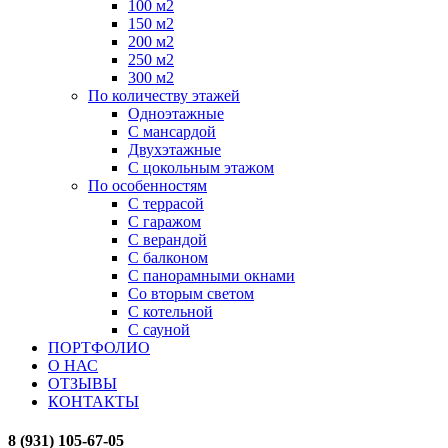
100 м2
150 м2
200 м2
250 м2
300 м2
По количеству этажей
Одноэтажные
С мансардой
Двухэтажные
С цокольным этажом
По особенностям
С террасой
С гаражом
С верандой
С балконом
С панорамными окнами
Со вторым светом
С котельной
С сауной
ПОРТФОЛИО
О НАС
ОТЗЫВЫ
КОНТАКТЫ
8 (931) 105-67-05