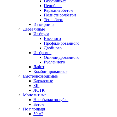
Газосиликат
Пеноблок
Керамзитобетон
Полистиролбетон
Теплоблок
Из кирпича
Деревянные
Из бруса
Клееного
Профилированного
Двойного
Из бревна
Оцилиндрованного
Рубленного
Лафет
Комбинированные
Быстровозводимые
Каркасные
SIP
ЛСТК
Монолитные
Несъёмная оплубка
Бетон
По площади
50 м2